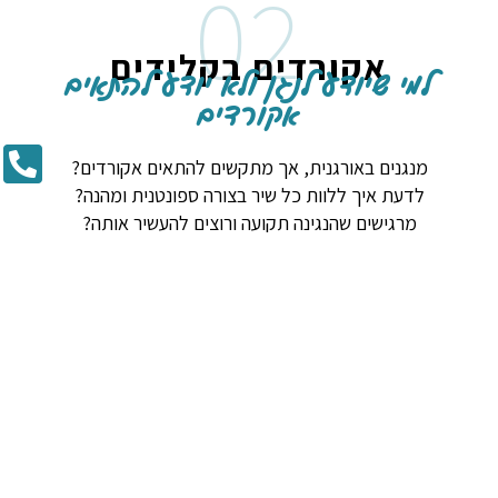
02
אקורדים בקלידים
למי שיודע לנגן ולא יודע להתאים
אקורדים
מנגנים באורגנית, אך מתקשים להתאים אקורדים?
לדעת איך ללוות כל שיר בצורה ספונטנית ומהנה?
מרגישים שהנגינה תקועה ורוצים להעשיר אותה?
בקורס הזה תלמדו להתאים אקורדים בצורה עצמאית לכל
שיר, באופן קל, חווייתי ומעשיר. כל זאת באמצעות אימון
שמבוסס על הוראות ברורות, פשוטות וקלות להבנה. עם כל
שיר, התאמת האקורדים תהפוך לפשוטה יותר, ברורה יותר
וזורמת יותר – עד שתגיעו לרמה מקצועית! לכל שיר – לשלוף
אקורדים יפים ומרשימים.
הקורס מחולק לשני חלקים:
חלק א'
: אקורדים בסיסיים וגוונים באקורדים.