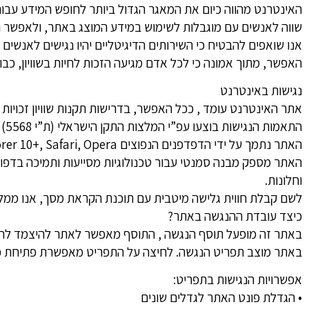
האינטרנט מהווה כיום את המאגר הגדול ביותר לחופש המידע עבו
שווה לאנשים עם מוגבלות לשימוש במידע המוצג באתר, ולאפשר חו
אנו שואפים להבטיח כי השירותים הדיגיטליים יהיו נגישים לאנשים
האפשר, מתוך אמונה כי לכל אדם מגיעה הזכות לחיות בשוויון, כבוד
נגישות באינטרנט
אתר האינטרנט עומד , ככל האפשר, בדרישות תקנות שוויון זכויות ל
התאמות הנגישות בוצעו עפ”י המלצות התקן הישראלי (ת”י 5568) לנגישות תכנים באינטרנט ברמת AA ומסמך WCAG2.0 הבינלאומי.
האתר נתמך על ידי הדפדפנים הנפוצים Chrome, Firefox, Explorer 10+, Safari, Opera, בגרסתם העדכנית ביותר.
וחלונות.
לשם קבלת חווית גלישה מיטבית עם תוכנת הקראת מסך, אנו ממליצים לשימוש בת
כיצד עובדת ההנגשה באתר?
באתר זה מופעל תוסף הנגשה , התוסף מאפשר לאתר להיצמד להנחיות לנגישות תכנים באינטרנט WCAG 2.1
באתר מוצב תפריט הנגשה. לחיצה על התפריט מאפשרת פתיחת כפ
אפשרויות הנגישות בתפריט:
• הגדלת פונט האתר לגדלים שונים