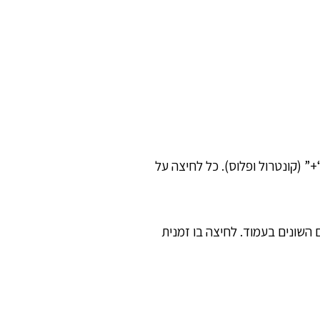
 בראייה ומעוניינים להגדיל את התצוגה באתר, יכולים לעשות זאת באמצעות לחיצה בו זמנית על המקשים “Ctrl” ו “+” (קונטרול ופלוס). כל לחיצה על
קלדת. לחיצה חוזרת ונשנית על המקש “Tab” תעביר בין הקישורים השונים בעמוד. לחיצה בו זמנית