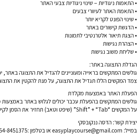
• התאמות ניגודיות – שינוי ניגודיות צבעי האתר
• התאמת האתר לעיוורי צבעים
• שינוי הפונט לקריא יותר
• הדגשת קישורים באתר
• הצגת תיאור אלטרנטיבי לתמונות
• הצהרת נגישות
• שליחת משוב נגישות
הגדלת התצוגה באתר:
צמד המקשים הללו תגדיל את התצוגה, על מנת להקטין את התצוגה יש ללחוץ בו זמנית 
הפעלת האתר באמצעות מקלדת
על המקשים “Shift” + “Tab” (שיפט וטאב) תחזיר את הסמן לקישור הקודם. לחיצה על מקש “Enter” תפעיל את הקישור המסומן.
יצירת קשר: הדסה ננקובסקי
במייל: easyplaycourse@gmail.com או בטלפון :054-8451375