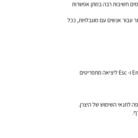
שמים חשיבות רבה במתן אפשרות
ר עבור אנשים עם מוגבלויות, ככל
האתר מספק מבנה סמנטי עבור טכנולוגיות מסייעות ותמיכה בדפוס השימוש המקובל להפעלה עם מקלדת בעזרת מקשי החיצים, Enter ו- Esc ליציאה מתפריטים
ף.