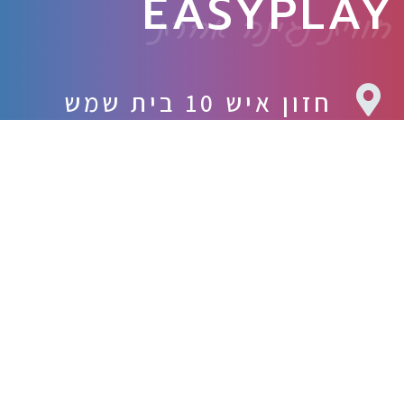
EASYPLAY
חווית נגינה אחרת
חזון איש 10 בית שמש
yplay.course@gmail.com
054-8451375